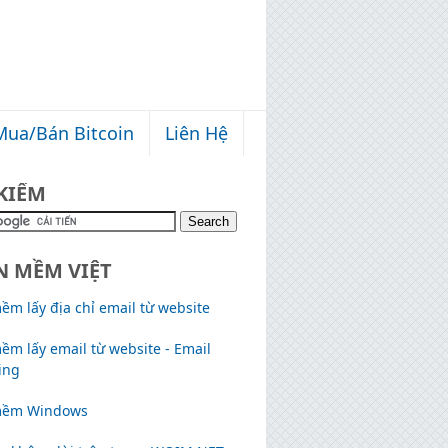
Mua/Bán Bitcoin
Liên Hệ
KIẾM
N MỀM VIỆT
m lấy địa chỉ email từ website
ềm lấy email từ website - Email
ing
mềm Windows