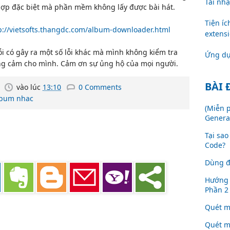
Tải nh
hợp đặc biệt mà phần mềm không lấy được bài hát.
Tiện íc
p://vietsofts.thangdc.com/album-downloader.html
extens
lỗi có gây ra một số lỗi khác mà mình không kiểm tra
Ứng dụ
g cảm cho mình. Cảm ơn sự ủng hộ của mọi người.
BÀI 
vào lúc
13:10
0 Comments
album nhac
(Miễn 
Generat
Tại sa
Code?
Dùng đ
Hướng 
Phần 2
Quét m
Quét m