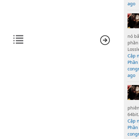
ago
nó bắ
phần
Lossl
Cập n
Phần 
cong
ago
phiên
64bit
Cập n
Phần 
cong