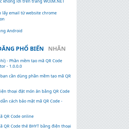
ạc không lời trên trang WOIM.NET
h lấy email từ website chrome
ion
ng Android
ĐĂNG PHỔ BIẾN
NHÃN
phí) - Phần mềm tạo mã QR Code
or - 1.0.0.0
o bạn cần dùng phần mềm tạo mã QR
iện thoại đặt món ăn bằng QR Code
dẫn cách bảo mật mã QR Code -
ã QR Code online
ã QR Code thẻ BHYT bằng điện thoại