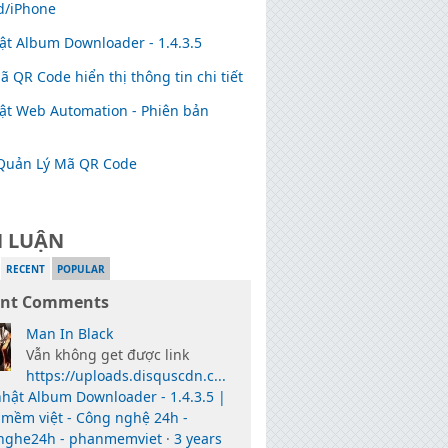
d/iPhone
ật Album Downloader - 1.4.3.5
 QR Code hiển thị thông tin chi tiết
ật Web Automation - Phiên bản
Quản Lý Mã QR Code
H LUẬN
RECENT
POPULAR
ent Comments
Man In Black
Vẫn không get được link
https://uploads.disquscdn.c...
hật Album Downloader - 1.4.3.5 |
mềm việt - Công nghệ 24h -
nghe24h - phanmemviet
·
3 years