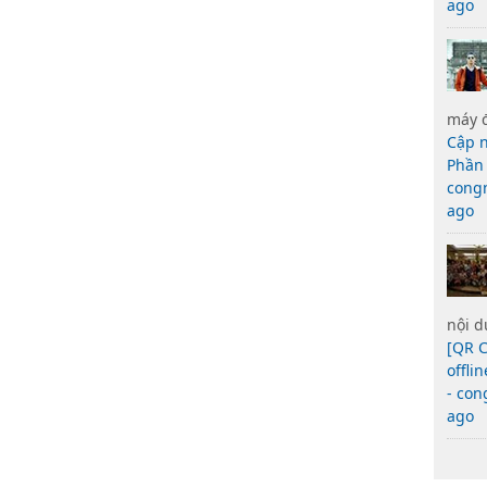
ago
máy 
Cập n
Phần 
cong
ago
nội d
[QR 
offli
- co
ago