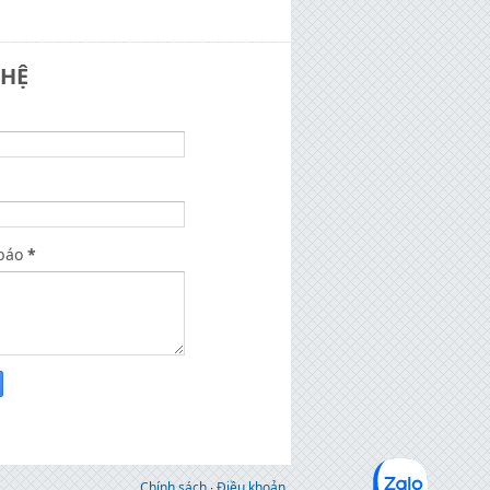
 HỆ
báo
*
Chính sách
∙
Điều khoản