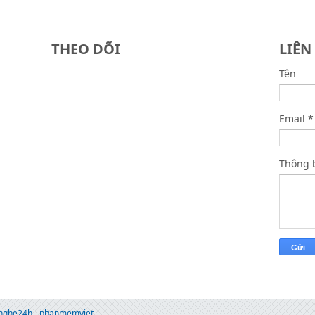
THEO DÕI
LIÊN
Tên
Email
*
Thông 
gnghe24h - phanmemviet